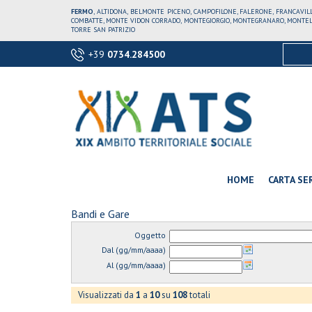
FERMO
, ALTIDONA, BELMONTE PICENO, CAMPOFILONE, FALERONE, FRANCAVI
COMBATTE, MONTE VIDON CORRADO, MONTEGIORGIO, MONTEGRANARO, MONTELE
TORRE SAN PATRIZIO
+39
0734.284500
HOME
CARTA SER
Bandi e Gare
Oggetto
Dal (gg/mm/aaaa)
Al (gg/mm/aaaa)
Visualizzati da
1
a
10
su
108
totali