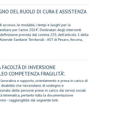
GNO DEL RUOLO DI CURA E ASSISTENZA
i accesso, le modalità, i tempi e luoghi per la
iliare per l’anno 2024”. Destinatari degli interventi
definizione prevista dal comma 255, dell’articolo 1 della
ziende Sanitarie Territoriali - AST di Pesaro, Ancona,
A FACOLTÀ DI INVERSIONE
CLEO COMPETENZA FRAGILITÀ".
lavorativa e supporto, orientamento e presa in carico di
con disabilità che necessitano di sostegno e
onale delle persone prese in carico dai servizi sociali
ità telematica, pertanto tutta la documentazione
ermo - raggiungibile dal seguente link: