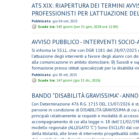
ATS XIX: RIAPERTURA DEI TERMINI AVV
PROFESSIONISTI PER L'ATTUAZIONE DE
Pubblicato
: gio 04 set, 2025
Scade tra:
543 giorni (lun 31 gen, 2028 ore 12:00)
AVVISO PUBBLICO - INTERVENTI SOCIO-A
Si informa le SS.LL. che con DGR 1181 del 28/07/2025 e s
l’attuazione degli interventi a favore degli alunni con dis
alla comunicazione in ambito domiciliare; B) Sussidi e su
formazione presso istituti specializzati per la disabilità vis
Pubblicato
: gio 30 ott, 2025
Scade tra:
147 giorni (gio 31 dic, 2026)
BANDO "DISABILITÀ GRAVISSIMA" - ANNO
Con Determinazione 476 R.G. 1715 DEL 13/07/2026 è sta
persone in condizione di DISABILITÀ GRAVISSIMA di cui a
principali relativamente ai requisiti e modalità di acces
accompagnamento di cui alla legge n. 18 dell’11/02/1980;
modello regionale (ALLEGATO “C”) Sono ESCLUSI dal contr
della titolarità, alle linee di intervento progettualità s