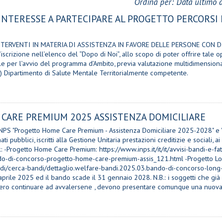
Ordina per:
Data ultimo 
INTERESSE A PARTECIPARE AL PROGETTO PERCORSI
 XIX INTERVENTI IN MATERIA DI ASSISTENZA IN FAVORE DELLE PERSONE CON 
’iscrizione nell’elenco del “Dopo di Noi”, allo scopo di poter offrire tal
 per l’avvio del programma d’Ambito, previa valutazione multidimensionale 
SM) Dipartimento di Salute Mentale Territorialmente competente.
CARE PREMIUM 2025 ASSISTENZA DOMICILIARE
 INPS "Progetto Home Care Premium - Assistenza Domiciliare 2025-2028" e "
ati pubblici, iscritti alla Gestione Unitaria prestazioni creditizie e sociali,
ink: -Progetto Home Care Premium: https://www.inps.it/it/it/avvisi-bandi-e-
o-di-concorso-progetto-home-care-premium-assis_121.html -Progetto Long 
ndi/cerca-bandi/dettaglio.welfare-bandi.2025.03.bando-di-concorso-long
prile 2025 ed il bando scade il 31 gennaio 2028. N.B.: i soggetti che già f
ssero continuare ad avvalersene , devono presentare comunque una nuova