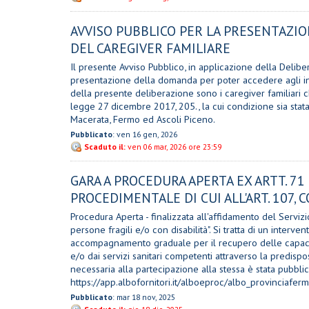
AVVISO PUBBLICO PER LA PRESENTAZI
DEL CAREGIVER FAMILIARE
Il presente Avviso Pubblico, in applicazione della Delibe
presentazione della domanda per poter accedere agli inter
della presente deliberazione sono i caregiver familiari c
legge 27 dicembre 2017, 205., la cui condizione sia stata
Macerata, Fermo ed Ascoli Piceno.
Pubblicato
: ven 16 gen, 2026
Scaduto il:
ven 06 mar, 2026 ore 23:59
GARA A PROCEDURA APERTA EX ARTT. 71 
PROCEDIMENTALE DI CUI ALL'ART. 107, 
Procedura Aperta - finalizzata all'affidamento del Servi
persone fragili e/o con disabilità". Si tratta di un interve
accompagnamento graduale per il recupero delle capacità 
e/o dai servizi sanitari competenti attraverso la predisp
necessaria alla partecipazione alla stessa è stata pubblic
https://app.albofornitori.it/alboeproc/albo_provinciaferm
Pubblicato
: mar 18 nov, 2025