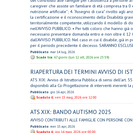
del contributo alle famiglie per l’assistenza a persone a
caregiver che assiste un familiare di età compresa tra 0 
nutrizione artificiale”; 4. “Assegno di cura” rivolto a
la certificazione e il riconoscimento della Disabilità g
territorialmente competente, utilizzando il modello di d
nell’AVVISO PUBBLICO. • Per tutti coloro che hanno già ot
necessario presentare domanda entro e non oltre il 12 O
dall’AVVISO PUBBLICO. Nel caso in cui il disabile, già in 
per il periodo precedente il decesso. SARANNO ESC
Pubblicato
: mar 14 lug, 2026
Scade tra:
67 giorni (lun 12 ott, 2026 ore 23:59)
RIAPERTURA DEI TERMINI AVVISO DI ISTR
ATS XIX: Avviso di Istruttoria Pubblica di sensi dell'art. 
disponibili alla Co-Progettazione di interventi inerenti l
Pubblicato
: gio 16 apr, 2026
Scaduto il:
ven 15 mag, 2026 ore 12:00
ATS XIX: BANDO AUTISMO 2025
AVVISO CONTRIBUTI ALLE FAMIGLIE CON PERSONE CON DI
Pubblicato
: mer 15 apr, 2026
Scaduto il:
gio 14 mag, 2026 ore 00:00