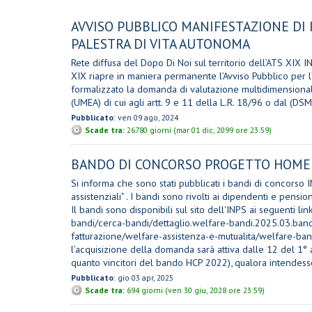
AVVISO PUBBLICO MANIFESTAZIONE DI 
PALESTRA DI VITA AUTONOMA
Rete diffusa del Dopo Di Noi sul territorio dell’ATS
XIX riapre in maniera permanente l’Avviso Pubblico per l
formalizzato la domanda di valutazione multidimensionale
(UMEA) di cui agli artt. 9 e 11 della L.R. 18/96 o dal (D
Pubblicato
: ven 09 ago, 2024
Scade tra:
26780 giorni (mar 01 dic, 2099 ore 23:59)
BANDO DI CONCORSO PROGETTO HOME 
Si informa che sono stati pubblicati i bandi di concorso
assistenziali" . I bandi sono rivolti ai dipendenti e pension
Il bandi sono disponibili sul sito dell'INPS ai seguenti l
bandi/cerca-bandi/dettaglio.welfare-bandi.2025.03.band
fatturazione/welfare-assistenza-e-mutualita/welfare-ba
l’acquisizione della domanda sarà attiva dalle 12 del 1° a
quanto vincitori del bando HCP 2022), qualora intende
Pubblicato
: gio 03 apr, 2025
Scade tra:
694 giorni (ven 30 giu, 2028 ore 23:59)