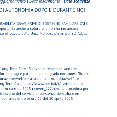
aggiornamento
|
Data inserimento
|
Data scadenza
 DI AUTONOMIA DOPO E DURANTE NOI:
DISABILITA’ GRAVE PRIVE DI SOSTEGNO FAMILIARE. L’ATS
e opportunità anche a coloro che non hanno ancora
effettuata dalle Unità Multidisciplinari per Età Adulta
Long Term Care - Ricoveri in residenze sanitarie
 ai loro coniugi e parenti di primo grado non autosufficienti.
fatturazione/welfare-assistenza-e-mutualita/welfare-
Term Care: https://www.inps.it/it/it/avvisi-bandi-e-
-term-care-ltc-2025-ricoveri_122.html La procedura per
ruiscono del servizio di assistenza domiciliare (in
 domanda entro le ore 12 del 30 aprile 2025.