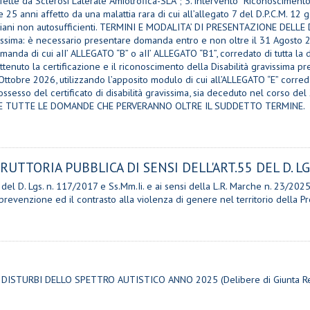
ffette da Sclerosi Laterale Amiotrofica-SLA”; 3. intervento “Riconoscimento
e 25 anni affetto da una malattia rara di cui all’allegato 7 del D.P.C.M. 1
gli anziani non autosufficienti. TERMINI E MODALITA’ DI PRESENTAZIONE D
ravissima: è necessario presentare domanda entro e non oltre il 31 Agosto 
omanda di cui aII’ ALLEGATO “B” o aII’ ALLEGATO “B1”, corredato di tutta 
tenuto la certificazione e il riconoscimento della Disabilità gravissima p
ttobre 2026, utilizzando l’apposito modulo di cui all’ALLEGATO “E” corr
possesso del certificato di disabilità gravissima, sia deceduto nel corso d
LUSE TUTTE LE DOMANDE CHE PERVERANNO OLTRE IL SUDDETTO TERMINE.
UTTORIA PUBBLICA DI SENSI DELL'ART.55 DEL D. LGS.
55 del D. Lgs. n. 117/2017 e Ss.Mm.Ii. e ai sensi della L.R. Marche n. 23/202
a prevenzione ed il contrasto alla violenza di genere nel territorio della 
STURBI DELLO SPETTRO AUTISTICO ANNO 2025 (Delibere di Giunta Regi