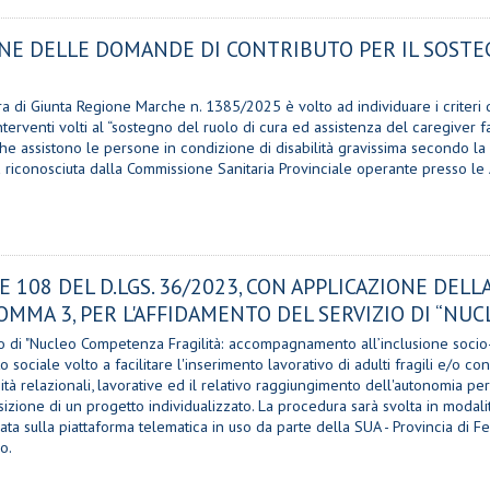
ONE DELLE DOMANDE DI CONTRIBUTO PER IL SOSTE
ra di Giunta Regione Marche n. 1385/2025 è volto ad individuare i criteri d
venti volti al “sostegno del ruolo di cura ed assistenza del caregiver fam
he assistono le persone in condizione di disabilità gravissima secondo la 
 riconosciuta dalla Commissione Sanitaria Provinciale operante presso le A
E 108 DEL D.LGS. 36/2023, CON APPLICAZIONE DELL
COMMA 3, PER L'AFFIDAMENTO DEL SERVIZIO DI “NU
zio di "Nucleo Competenza Fragilità: accompagnamento all’inclusione socio-
nto sociale volto a facilitare l'inserimento lavorativo di adulti fragili e/o 
relazionali, lavorative ed il relativo raggiungimento dell'autonomia pers
osizione di un progetto individualizzato. La procedura sarà svolta in modal
ata sulla piattaforma telematica in uso da parte della SUA - Provincia di F
o.