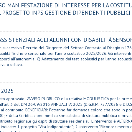
ISO MANIFESTAZIONE DI INTERESSE PER LA COSTIT
L PROGETTO INPS GESTIONE DIPENDENTI PUBBLICI
SSISTENZIALI AGLI ALUNNI CON DISABILITÀ SENSORI
uccessivo Decreto del Dirigente del Settore Contrasto al Disagio n.176 de
abilità fisiche e sensoriale per l’anno scolastico 2025/2026. Gli interventi
pporti all’autonomia; C) Adattamento dei testi scolastici per l’anno scolas
iva o uditiva.
 2025
to approvato l’AVVISO PUBBLICO e la relativa MODULISTICA per la presen
ll’art. 3 del DM 26/09/2016 ANNUALITA’ 2025 (D.G.R.M. 727/2026 e D.D.S N
so al contributo. BENEFICIARI: Potranno far domanda coloro che sono in po
 • della Certificazione medica specialistica di struttura pubblica o priva
ibuto regionale gli ospiti di strutture residenziali. L’intervento è ALTE
otto indicate: 1. progetto “Vita Indipendente”; 2. intervento “Riconoscimento