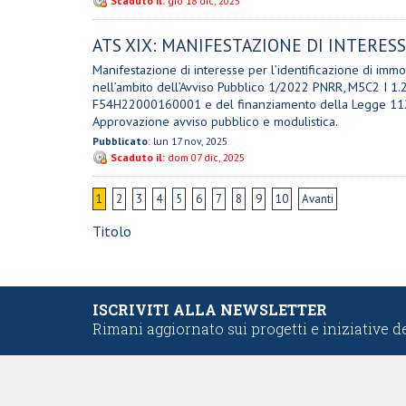
Scaduto il:
gio 18 dic, 2025
ATS XIX: MANIFESTAZIONE DI INTERESSE
Manifestazione di interesse per l’identificazione di immobi
nell’ambito dell’Avviso Pubblico 1/2022 PNRR, M5C2 I 1
F54H22000160001 e del finanziamento della Legge 112/201
Approvazione avviso pubblico e modulistica.
Pubblicato
: lun 17 nov, 2025
Scaduto il:
dom 07 dic, 2025
1
2
3
4
5
6
7
8
9
10
Avanti
Titolo
ISCRIVITI ALLA NEWSLETTER
Rimani aggiornato sui progetti e iniziative d