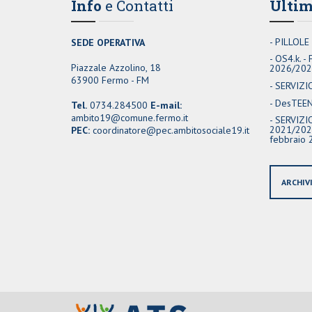
Info
e Contatti
Ultim
PILLOLE
SEDE OPERATIVA
OS4.k. -
Piazzale Azzolino, 18
2026/20
63900 Fermo - FM
SERVIZI
DesTEENa
Tel.
0734.284500
E-mail:
ambito19@comune.fermo.it
SERVIZIO
2021/2027
PEC:
coordinatore@pec.ambitosociale19.it
febbraio 
ARCHIV