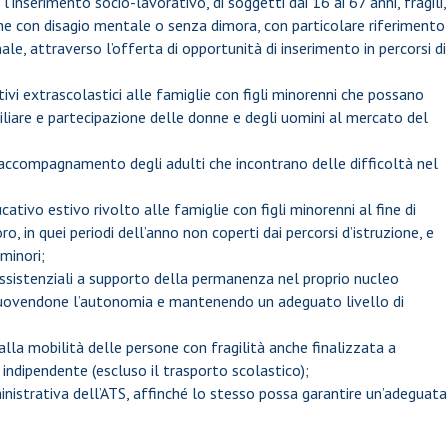
 l’inserimento socio-lavorativo, di soggetti dai 16 ai 67 anni, fragili,
one con disagio mentale o senza dimora, con particolare riferimento
nale, attraverso l’offerta di opportunità di inserimento in percorsi di
ativi extrascolastici alle famiglie con figli minorenni che possano
miliare e partecipazione delle donne e degli uomini al mercato del
all’accompagnamento degli adulti che incontrano delle difficoltà nel
ucativo estivo rivolto alle famiglie con figli minorenni al fine di
ro, in quei periodi dell’anno non coperti dai percorsi d’istruzione, e
minori;
-assistenziali a supporto della permanenza nel proprio nucleo
romuovendone l’autonomia e mantenendo un adeguato livello di
 alla mobilità delle persone con fragilità anche finalizzata a
 indipendente (escluso il trasporto scolastico);
inistrativa dell’ATS, affinché lo stesso possa garantire un’adeguata