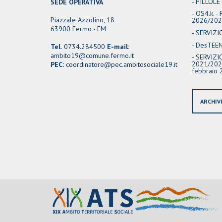
PILLOLE
SEDE OPERATIVA
OS4.k. -
Piazzale Azzolino, 18
2026/20
63900 Fermo - FM
SERVIZI
DesTEENa
Tel.
0734.284500
E-mail:
ambito19@comune.fermo.it
SERVIZIO
2021/2027
PEC:
coordinatore@pec.ambitosociale19.it
febbraio 
ARCHIV