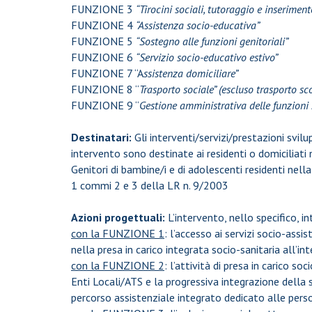
FUNZIONE 3
“Tirocini sociali, tutoraggio e inseriment
FUNZIONE 4
“Assistenza socio-educativa”
FUNZIONE 5
“Sostegno alle funzioni genitoriali”
FUNZIONE 6
“Servizio socio-educativo estivo”
FUNZIONE 7 “A
ssistenza domiciliare”
FUNZIONE 8 “
Trasporto sociale” (escluso trasporto sc
FUNZIONE 9 “
Gestione amministrativa delle funzioni 
Destinatari:
Gli interventi/servizi/prestazioni svil
intervento sono destinate ai residenti o domiciliati n
Genitori di bambine/i e di adolescenti residenti nell
1 commi 2 e 3 della LR n. 9/2003
Azioni progettuali:
L’intervento, nello specifico, i
con la FUNZIONE 1
: l’accesso ai servizi socio-ass
nella presa in carico integrata socio-sanitaria all’in
con la FUNZIONE 2
: l’attività di presa in carico soc
Enti Locali/ATS e la progressiva integrazione della s
percorso assistenziale integrato dedicato alle person