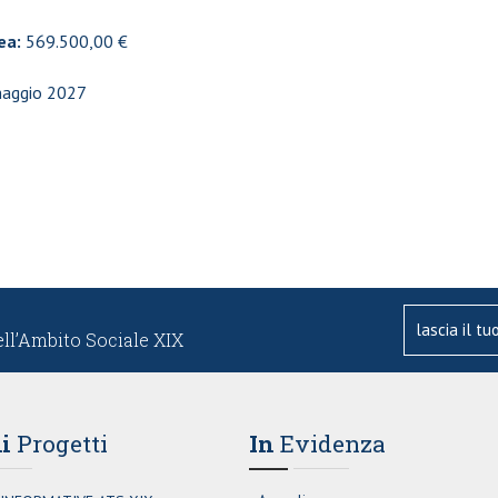
pea:
569.500,00 €
 maggio 2027
ell’Ambito Sociale XIX
i
Progetti
In
Evidenza