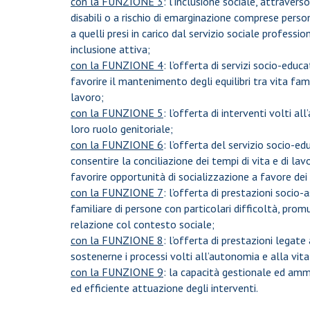
con la FUNZIONE 3
: l’inclusione sociale, attraverso
disabili o a rischio di emarginazione comprese pers
a quelli presi in carico dal servizio sociale professio
inclusione attiva;
con la FUNZIONE 4
: l’offerta di servizi socio-educ
favorire il mantenimento degli equilibri tra vita fa
lavoro;
con la FUNZIONE 5
: l’offerta di interventi volti 
loro ruolo genitoriale;
con la FUNZIONE 6
: l’offerta del servizio socio-ed
consentire la conciliazione dei tempi di vita e di lavo
favorire opportunità di socializzazione a favore dei 
con la FUNZIONE 7
: l’offerta di prestazioni socio
familiare di persone con particolari difficoltà, p
relazione col contesto sociale;
con la FUNZIONE 8
: l’offerta di prestazioni legate
sostenerne i processi volti all’autonomia e alla vita
con la FUNZIONE 9
: la capacità gestionale ed amm
ed efficiente attuazione degli interventi.