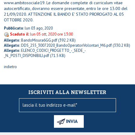
www.ambitosociale19. Le domande complete di curriculum vitae
autocertificato, dovranno essere presentate, entro le ore 13.00 del
21/09/2020. ATTENZIONE IL BANDO E' STATO PROROGATO AL 05
OTTOBRE 2020.
Pubblicato
: lun 03 ago, 2020
Scaduto il:
lun 05 ott, 2020 ore 13:00
Allegato:
BandoMisura6GG.pdf
(392.2 KB)
Allegato:
DDS_255_30072020_BandoOperatoriVolontari_M6.pdf
(330.2 KB)
Allegato:
ELENCO_CODICI_PROGETTO_-_SEDE_-
_N._POSTI_DISPONIBILI.pdf
(71.5 KB)
indietro
ISCRIVITI ALLA NEWSLETTER