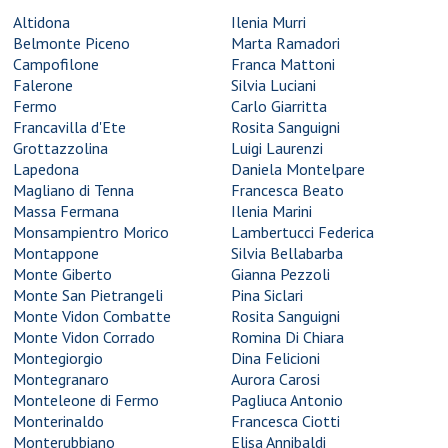
Altidona
Ilenia Murri
Belmonte Piceno
Marta Ramadori
Campofilone
Franca Mattoni
Falerone
Silvia Luciani
Fermo
Carlo Giarritta
Francavilla d'Ete
Rosita Sanguigni
Grottazzolina
Luigi Laurenzi
Lapedona
Daniela Montelpare
Magliano di Tenna
Francesca Beato
Massa Fermana
Ilenia Marini
Monsampientro Morico
Lambertucci Federica
Montappone
Silvia Bellabarba
Monte Giberto
Gianna Pezzoli
Monte San Pietrangeli
Pina Siclari
Monte Vidon Combatte
Rosita Sanguigni
Monte Vidon Corrado
Romina Di Chiara
Montegiorgio
Dina Felicioni
Montegranaro
Aurora Carosi
Monteleone di Fermo
Pagliuca Antonio
Monterinaldo
Francesca Ciotti
Monterubbiano
Elisa Annibaldi