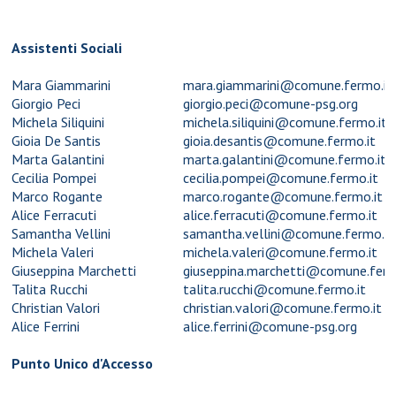
Assistenti Sociali
Mara Giammarini
mara.giammarini@comune.fermo.it
Giorgio Peci
giorgio.peci@comune
-psg.org
Michela Siliquini
michela.siliquini@comune
.fermo.it
Gioia De Santis
gioia.desantis@comune.fermo.it
Marta Galantini
marta.galantini@comune.fermo.it
Cecilia Pompei
cecilia.pompei@comune.fermo.it
Marco Rogante
marco.rogante@comune.fermo.it
Alice Ferracuti
alice.ferracuti@comune.fermo.it
Samantha Vellini
samantha.vellini@comune.fermo.it
Michela Valeri
michela.valeri@comune.fermo.it
Giuseppina Marchetti
giuseppina.marchetti@comune.ferm
Talita Rucchi
talita.rucchi@comune.fermo.it
Christian Valori
christian.valori@comune.fermo.it
Alice Ferrini
alice.ferrini@comune-psg.org
Punto Unico d'Accesso