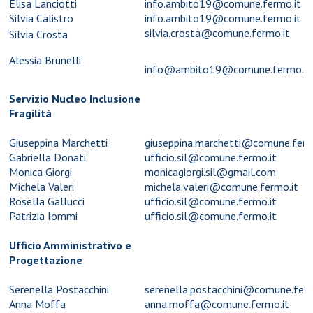
Elisa Lanciotti
info.ambito19@comune.fermo.it
Silvia Calistro
info.ambito19@comune.fermo.it
silvia.crosta@comune.fermo.it
Silvia Crosta
Alessia Brunelli
info@ambito19@comune.fermo.it
Servizio Nucleo Inclusione
Fragilità
Giuseppina Marchetti
giuseppina.marchetti@comune.ferm
Gabriella Donati
ufficio.sil@comune.fermo.it
Monica Giorgi
monicagiorgi.sil@gmail.com
Michela Valeri
michela.valeri@comune.fermo.it
Rosella Gallucci
ufficio.sil@comune.fermo.it
Patrizia Iommi
ufficio.sil@comune.fermo.it
Ufficio Amministrativo e
Progettazione
Serenella Postacchini
serenella.postacchini
@comune.ferm
Anna Moffa
anna.moffa@comune.fermo.it