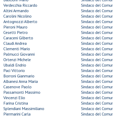
Verdecchia Riccardo
Sindaco del
Comune 
Altini Armando
Sindaco del
Comune 
Carolini Nicolino
Sindaco del
Comune 
Antognozzi Alberto
Sindaco del
Comune 
Pieroni Mauro
Sindaco del
Comune 
Cesetti Pietro
Sindaco del
Comune 
Caraceni Gilberto
Sindaco del
Comune 
Claudi Andrea
Sindaco del
Comune 
Clementi Mario
Sindaco del
Comune
Palmucci Giovanni
Sindaco del
Comune 
Ortenzi Michele
Sindaco del
Comune 
Ubaldi Endrio
Sindaco del
Comune 
Paci Vittorio
Sindaco del
Comune 
Borroni Gianmario
Sindaco del
Comune 
Albanesi Anna Maria
Sindaco del
Comune 
Casenove Paolo
Sindaco del
Comune 
Passamonti Massimo
Sindaco del
Comune 
Vincenzi Elio
Sindaco del
Comune 
Farina Cristina
Sindaco del
Comune
Splendiani Massimiliano
Sindaco del
Comune 
Piermarini Carla
Sindaco del
Comune 