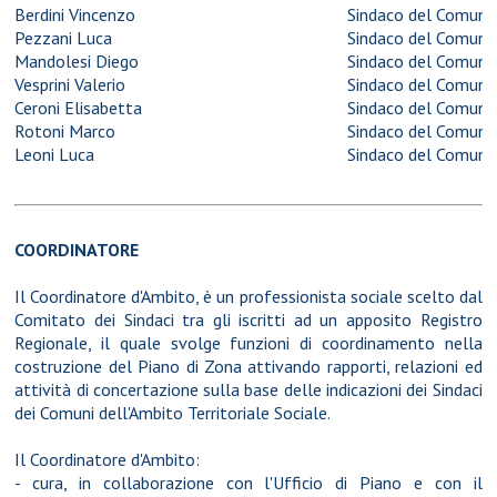
Berdini Vincenzo
Sindaco del
Comune 
Pezzani Luca
Sindaco del
Comune d
Mandolesi Diego
Sindaco del
Comune 
Vesprini Valerio
Sindaco del
Comune 
Ceroni Elisabetta
Sindaco del
Comune 
Rotoni Marco
Sindaco del
Comune 
Leoni Luca
Sindaco del
Comune 
COORDINATORE
Il Coordinatore d'Ambito, è un professionista sociale scelto dal
Comitato dei Sindaci tra gli iscritti ad un apposito Registro
Regionale, il quale svolge funzioni di coordinamento nella
costruzione del Piano di Zona attivando rapporti, relazioni ed
attività di concertazione sulla base delle indicazioni dei Sindaci
dei Comuni dell'Ambito Territoriale Sociale.
Il Coordinatore d'Ambito:
- cura, in collaborazione con l'Ufficio di Piano e con il