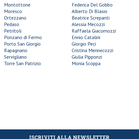
Montottone
Federica Del Gobbo
Moresco
Alberto Di Blasio
Ortezzano
Beatrice Screpanti
Pedaso
Alessia Mecozzi
Petritoli
Raffaela Giacomozzi
Ponzano di Fermo
Ennio Catalini
Porto San Giorgio
Giorgio Peci
Rapagnano
Cristina Mennecozzi
Servigliano
Giulia Pipponzi
Torre San Patrizio
Monia Scoppa
ISCRIVITI ALLA NEWSLETTER