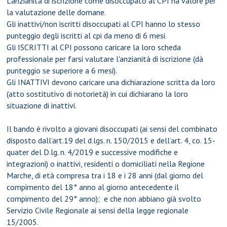
L'anzianità di iscrizione come disoccupato al CPI ha valore per
la valutazione delle domane.
Gli inattivi/non iscritti disoccupati al CPI hanno lo stesso
punteggio degli iscritti al cpi da meno di 6 mesi.
Gli ISCRITTI al CPI possono caricare la loro scheda
professionale per farsi valutare l'anzianità di iscrizione (dà
punteggio se superiore a 6 mesi).
Gli INATTIVI devono caricare una dichiarazione scritta da loro
(atto sostitutivo di notorietà) in cui dichiarano la loro
situazione di inattivi.
Il bando è rivolto a giovani disoccupati (ai sensi del combinato
disposto dall’art.19 del d.lgs. n. 150/2015 e dell’art. 4, co. 15-
quater del D.lg. n. 4/2019 e successive modifiche e
integrazioni) o inattivi, residenti o domiciliati nella Regione
Marche, di età compresa tra i 18 e i 28 anni (dal giorno del
compimento del 18° anno al giorno antecedente il
compimento del 29° anno); e che non abbiano già svolto
Servizio Civile Regionale ai sensi della legge regionale
15/2005.