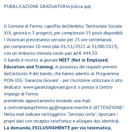
PUBBLICAZIONE GRADUATORIA (clicca qui)
Il Comune di Fermo, capofila dell’Ambito Territoriale Sociale
XIX, gestirà n. 3 progetti, per complessivi 55 posti disponibili.
I Volontari presteranno servizio per 25 ore settimanali,
per complessivi 10 mesi (dal 01/11/2022 al 31/08/2023),
con un rimborso mensile lordo pari ad € 444,30.
Il bando è rivolto ai giovani
NEET
(
Not in Employed,
Education and Training
), in possesso dei requisiti previsti
dall’articolo 4 del bando, che hanno aderito al Programma
PON-IOG “Garanzia Giovani” - per l’iscrizione utilizzare il sito
dedicato: www.garanziagiovani.gov.it o presso il Centro
Impiego di Fermo
prendendo appuntamento inviando una mail
a centroimpiegofermo.gg@regione.marche.it (ATTENZIONE!
Nella mail indicare nell'oggetto “Servizio civile”, riportare i
propri dati con recapito telefonico e allegare doc identità).
La domanda, ESCLUSIVAMENTE per via telematica,