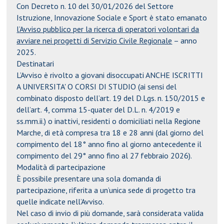
Con
Decreto n. 10 del 30/01/2026
del
Settore
Istruzione, Innovazione Sociale e Sport
è stato emanato
l’
Avviso pubblico per la ricerca di operatori volontari
da
avviare nei
progetti di Servizio Civile Regionale
– anno
2025
.
Destinatari
L’Avviso è rivolto a
giovani disoccupati
ANCHE ISCRITTI
A UNIVERSITA' O CORSI DI STUDIO (ai sensi del
combinato disposto dell’art. 19 del D.Lgs. n. 150/2015 e
dell’art. 4, comma 15-quater del D.L. n. 4/2019 e
ss.mm.ii.)
o inattivi
,
residenti o domiciliati nella Regione
Marche
, di età compresa tra
18 e 28 anni
(dal giorno del
compimento del 18° anno fino al giorno antecedente il
compimento del 29° anno fino al 27 febbraio 2026).
Modalità di partecipazione
È possibile presentare
una sola domanda di
partecipazione
, riferita
a un’unica sede di progetto
tra
quelle indicate nell’Avviso.
Nel caso di invio di più domande, sarà considerata
valida