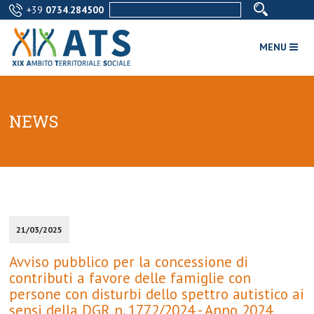
+39
0734.284500
MENU
NEWS
21/03/2025
Avviso pubblico per la concessione di
contributi a favore delle famiglie con
persone con disturbi dello spettro autistico ai
sensi della DGR n. 1772/2024 - Anno 2024