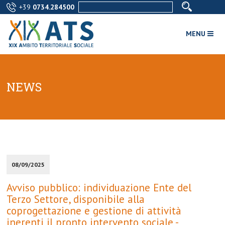
+39
0734.284500
MENU
NEWS
08/09/2025
Avviso pubblico: individuazione Ente del
Terzo Settore, disponibile alla
coprogettazione e gestione di attività
inerenti il pronto intervento sociale -