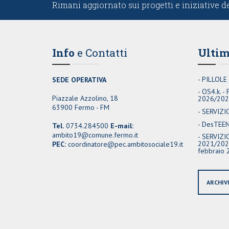
Rimani aggiornato sui progetti e iniziative d
Info
e Contatti
Ultim
PILLOLE
SEDE OPERATIVA
OS4.k. -
Piazzale Azzolino, 18
2026/20
63900 Fermo - FM
SERVIZI
DesTEENa
Tel.
0734.284500
E-mail:
ambito19@comune.fermo.it
SERVIZIO
2021/2027
PEC:
coordinatore@pec.ambitosociale19.it
febbraio 
ARCHIV