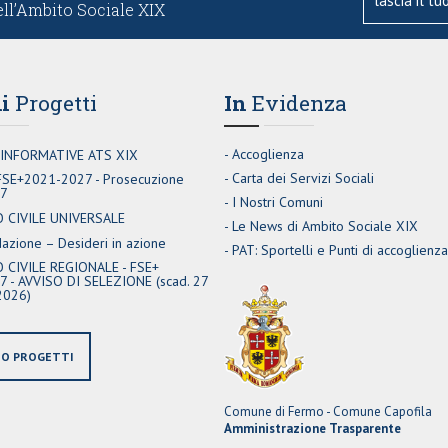
ell’Ambito Sociale XIX
i
Progetti
In
Evidenza
Accoglienza
 INFORMATIVE ATS XIX
Carta dei Servizi Sociali
 FSE+2021-2027 - Prosecuzione
27
I Nostri Comuni
O CIVILE UNIVERSALE
Le News di Ambito Sociale XIX
zione – Desideri in azione
PAT: Sportelli e Punti di accoglienza
 CIVILE REGIONALE - FSE+
 - AVVISO DI SELEZIONE (scad. 27
2026)
IO PROGETTI
Comune di Fermo - Comune Capofila
Amministrazione Trasparente